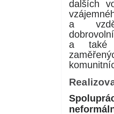
dalších vo
vzájemn
a vzdě
dobrovoln
a také 
zaměře
komunitní
Realizova
Spoluprác
neformáln