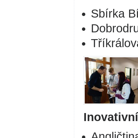
Sbírka Bí
Dobrodru
Tříkrálov
Inovativn
Angličti