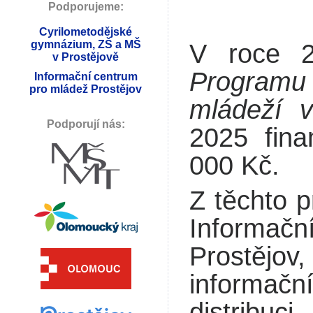
Podporujeme:
Cyrilometodějské
gymnázium, ZŠ a MŠ
V roce 2
v Prostějově
Programu 
Informační centrum
pro mládež Prostějov
mládeží 
Podporují nás:
2025 fina
000 Kč.
Z těchto p
Informa
Prostěj
informač
distribuci.