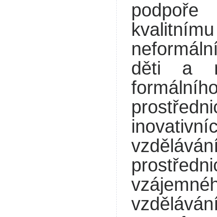
podpoře
kvalit
neformáln
děti a 
formálníh
prostřed
inovativn
vzdělává
prostředn
vzájemné
vzděláván