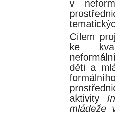
v neform
prostředn
tematickýc
Cílem proj
ke kval
neformáln
děti a ml
formálníh
prostřed
aktivity
I
mládeže v