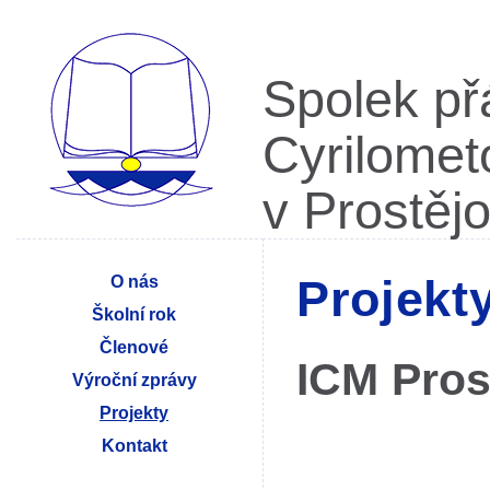
Spolek př
Cyrilome
v Prostěj
O nás
Projekt
Školní rok
Členové
ICM Pros
Výroční zprávy
Projekty
Kontakt