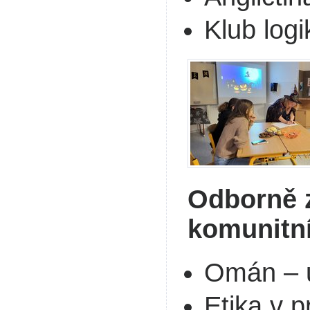
Klub logi
Odborně 
komunitní
Omán – u
Etika v p