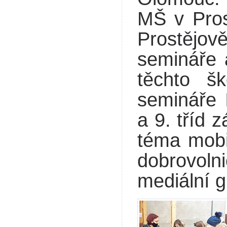
MŠ v Pros
Prostějo
semináře 
těchto š
semináře 
a 9. tříd 
téma mobil
dobrovoln
mediální 