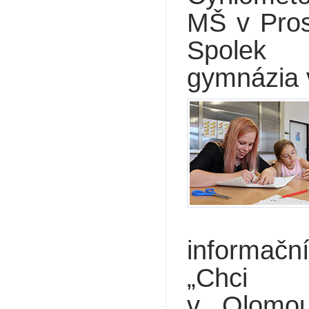
MŠ v Pros
Spolek p
gymnázia v
informačn
„Chci 
v Olomou