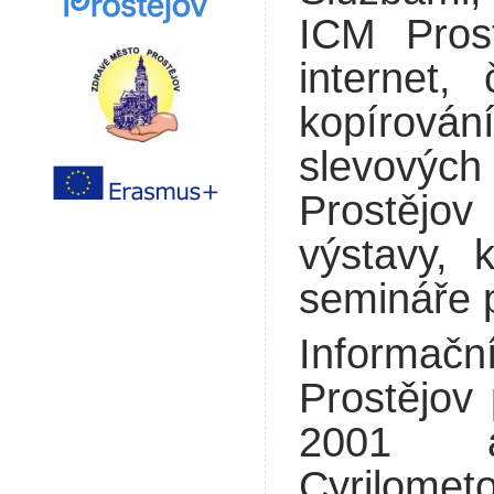
ICM Prost
internet,
kopírován
slevových
Prostějov
výstavy, 
semináře p
Informačn
Prostějov
2001 
Cyrilome