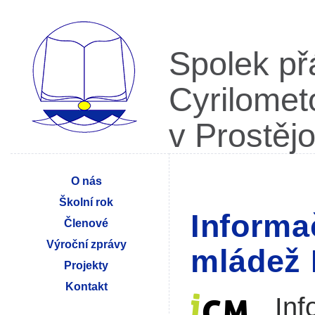
Spolek př
Cyrilome
v Prostěj
O nás
Školní rok
Informa
Členové
Výroční zprávy
mládež 
Projekty
Kontakt
Inf