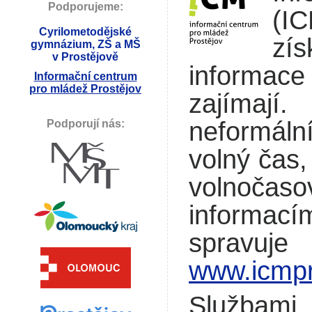
Podporujeme:
(IC
Cyrilometodějské
zís
gymnázium, ZŠ a MŠ
v Prostějově
informace 
Informační centrum
pro mládež Prostějov
zajímaj
neformáln
Podporují nás:
volný čas,
volnočaso
informací
spravuj
www.icmpr
Službami