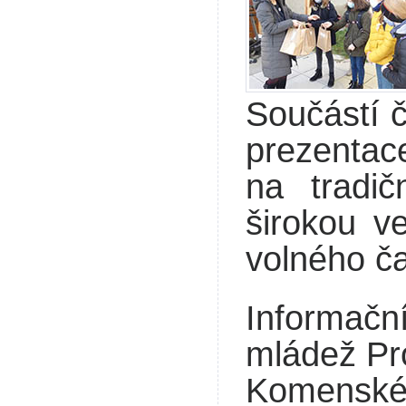
Součástí č
prezentac
na tradi
širokou ve
volného ča
Informa
mládež Pr
Komenskéh