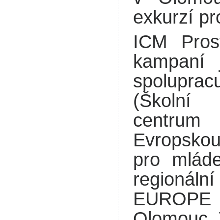
exkurzí pr
ICM Pros
kampaní 
spolupracu
(Školní 
centrum
Evropskou
pro mlá
regioná
EUROP
Olomouc. 