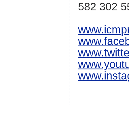
582 302 5
www.icmpr
www.faceb
www.twitt
www.youtu
www.insta